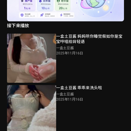
接下来播放
一盒土豆酱 妈妈哄你睡觉假如你是宝
宝哼唱拍背轻语
一盒土豆酱
2025年11月16日
一盒土豆酱 乖乖来洗头啦
一盒土豆酱
2025年11月16日