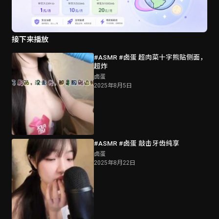
接下来播放
#ASMR #卤蛋 超肉菜十字熊贴侧面，
超炸
卤蛋
2025年8月5日
#ASMR #卤蛋 敲击牙齿纯享
卤蛋
2025年8月22日