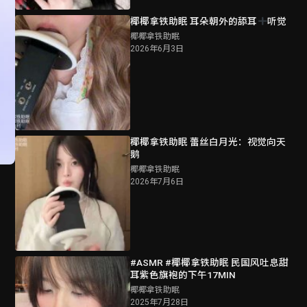
椰椰拿铁助眠 耳朵朝外的舔耳
听觉
椰椰拿铁助眠
2026年6月3日
椰椰拿铁助眠 蕾丝白月光：视觉向天
鹅
椰椰拿铁助眠
2026年7月6日
#ASMR #椰椰拿铁助眠 民国风吐息甜
耳紫色旗袍的下午17MIN
椰椰拿铁助眠
2025年7月28日